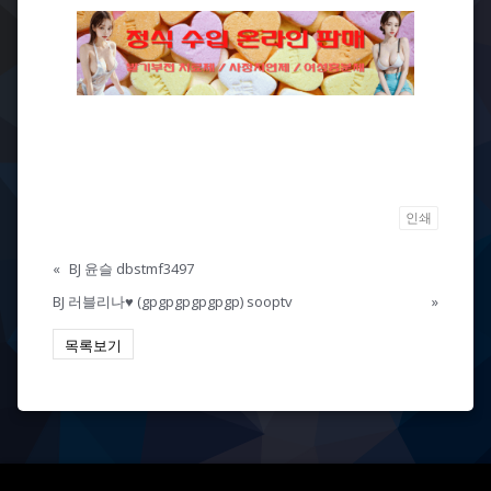
인쇄
«
BJ 윤슬 dbstmf3497
BJ 러블리나♥ (gpgpgpgpgpgp) sooptv
»
목록보기