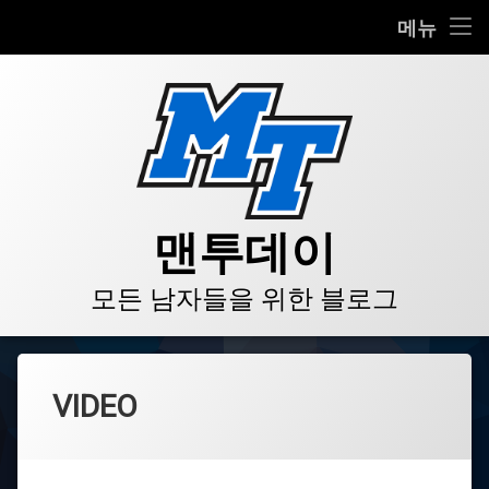
HOME
메뉴
콘
BLOG
텐
츠
VIDEO
로
바
로
GALLERY
가
기
PRODUCT
맨투데이
STORE
모든 남자들을 위한 블로그
LINKS
VIDEO