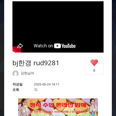
bj한갱 rud9281
0
강한남자
작성일
2026-06-24 14:11
조회
72