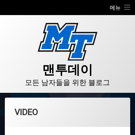
HOME
메뉴
콘
BLOG
텐
츠
VIDEO
로
바
로
GALLERY
가
기
PRODUCT
맨투데이
STORE
모든 남자들을 위한 블로그
LINKS
VIDEO