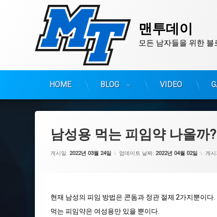
맨투데이
모든 남자들을 위한 블
HOME
BLOG
VIDEO
G
콘
텐
츠
남성용 먹는 피임약 나올까? 
로
바
게시일:
2022년 03월 24일
업데이트 날짜:
2022년 04월 02일
게시
로
가
기
현재 남성의 피임 방법은 콘돔과 정관 절제 2가지뿐이다.
먹는 피임약은 여성용만 있을 뿐이다.