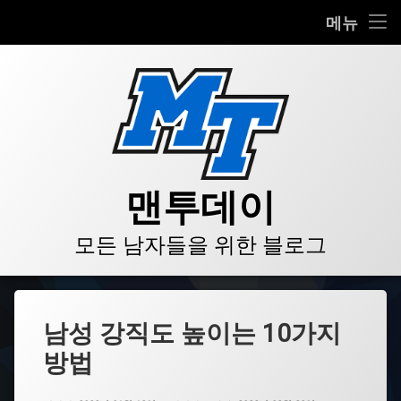
HOME
메뉴
콘
BLOG
텐
츠
VIDEO
로
바
로
GALLERY
가
기
PRODUCT
맨투데이
STORE
모든 남자들을 위한 블로그
LINKS
남성 강직도 높이는 10가지
방법