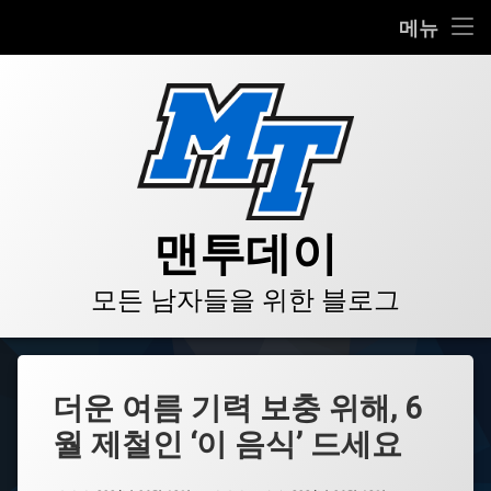
HOME
메뉴
콘
BLOG
텐
츠
VIDEO
로
바
로
GALLERY
가
기
PRODUCT
맨투데이
STORE
모든 남자들을 위한 블로그
LINKS
더운 여름 기력 보충 위해, 6
월 제철인 ‘이 음식’ 드세요