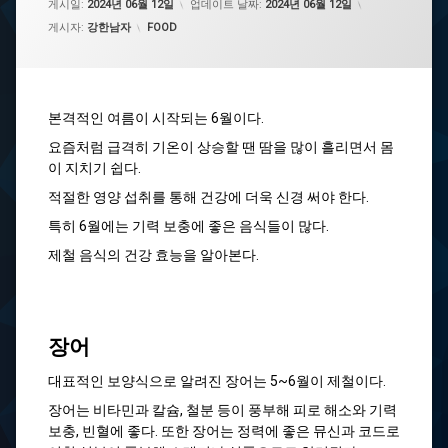
게시일:
2024년 06월 12일
업데이트 날짜:
2024년 06월 12일
카테고리:
게시자:
강한남자
FOOD
본격적인 여름이 시작되는 6월이다.
요즘처럼 급격히 기온이 상승할 땐 땀을 많이 흘리면서 몸
이 지치기 쉽다.
적절한 영양 섭취를 통해 건강에 더욱 신경 써야 한다.
특히 6월에는 기력 보충에 좋은 음식들이 많다.
제철 음식의 건강 효능을 알아본다.
장어
대표적인 보양식으로 알려진 장어는 5~6월이 제철이다.
장어는 비타민과 칼슘, 철분 등이 풍부해 피로 해소와 기력
보충, 빈혈에 좋다. 또한 장어는 정력에 좋은 뮤신과 코드로