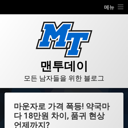
HOME
메뉴
콘
BLOG
텐
츠
VIDEO
로
바
로
GALLERY
가
기
PRODUCT
맨투데이
STORE
모든 남자들을 위한 블로그
LINKS
마운자로 가격 폭등! 약국마
다 18만원 차이, 품귀 현상
언제까지?