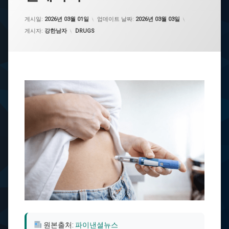
게시일:
2026년 03월 01일
업데이트 날짜:
2026년 03월 03일
카테고리:
게시자:
강한남자
DRUGS
원본출처:
파이낸셜뉴스