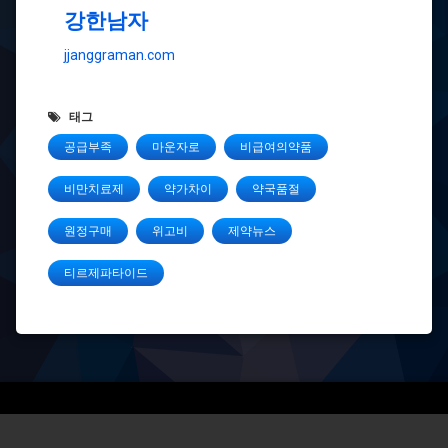
강한남자
jjanggraman.com
태그
공급부족
마운자로
비급여의약품
비만치료제
약가차이
약국품절
원정구매
위고비
제약뉴스
티르제파타이드