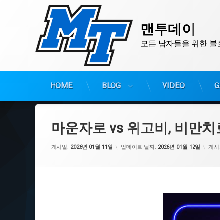
맨투데이
모든 남자들을 위한 블
HOME
BLOG
VIDEO
G
콘
텐
츠
마운자로 vs 위고비, 비만치
로
바
게시일:
2026년 01월 11일
업데이트 날짜:
2026년 01월 12일
게시
로
가
기