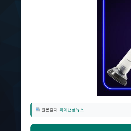
원본출처:
파이낸셜뉴스