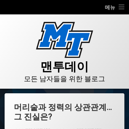
HOME
메뉴
콘
BLOG
텐
츠
VIDEO
로
바
로
GALLERY
가
기
PRODUCT
맨투데이
STORE
모든 남자들을 위한 블로그
LINKS
머리숱과 정력의 상관관계…
그 진실은?