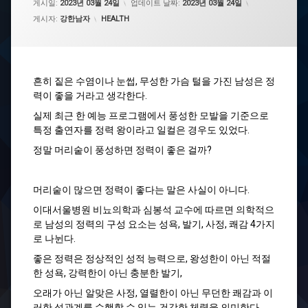
게시일:
2023년 03월 24일
업데이트 날짜:
2023년 03월 24일
카테고리:
게시자:
강한남자
HEALTH
흔히 짙은 수염이나 눈썹, 무성한 가슴 털을 가진 남성은 정
력이 좋을 거라고 생각한다.
실제 최근 한 예능 프로그램에서 풍성한 모발을 기준으로
특정 출연자를 정력 왕이라고 일컬은 경우도 있었다.
정말 머리숱이 풍성하면 정력이 좋은 걸까?
머리숱이 많으면 정력이 좋다는 말은 사실이 아니다.
이대서울병원 비뇨의학과 심봉석 교수에 따르면 의학적으
로 남성의 정력의 구성 요소는 성욕, 발기, 사정, 쾌감 4가지
로 나뉜다.
좋은 정력은 정상적인 성적 능력으로, 왕성한이 아닌 적절
한 성욕, 강력한이 아닌 충분한 발기,
오래가 아닌 알맞은 사정, 열렬한이 아닌 무던한 쾌감과 이
러한 성관계를 수행할 수 있는 건강한 체력을 의미한다.