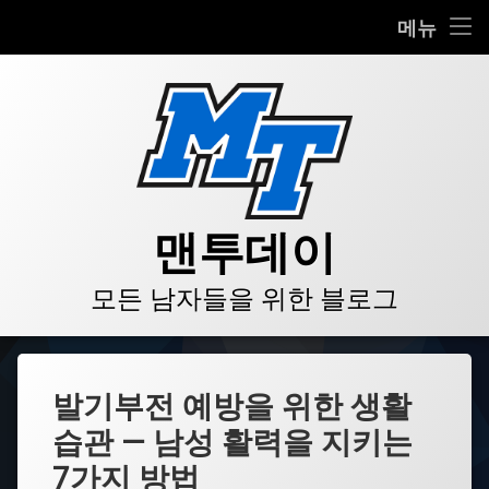
HOME
메뉴
콘
BLOG
텐
츠
VIDEO
로
바
로
GALLERY
가
기
PRODUCT
맨투데이
STORE
모든 남자들을 위한 블로그
LINKS
발기부전 예방을 위한 생활
습관 — 남성 활력을 지키는
7가지 방법