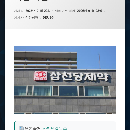
게시일:
2026년 01월 22일
업데이트 날짜:
2026년 01월 23일
카테고리:
게시자:
강한남자
DRUGS
원본출처:
파이낸셜뉴스