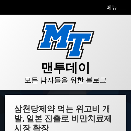
HOME
메뉴
콘
BLOG
텐
츠
VIDEO
로
바
로
GALLERY
가
기
PRODUCT
맨투데이
STORE
모든 남자들을 위한 블로그
LINKS
삼천당제약 먹는 위고비 개
발, 일본 진출로 비만치료제
시장 확장