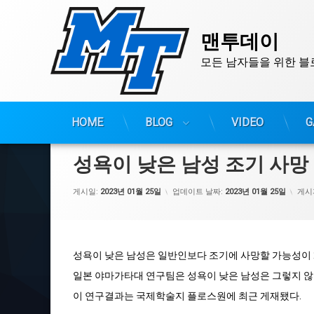
맨투데이
모든 남자들을 위한 블
콘
HOME
BLOG
VIDEO
G
텐
츠
성욕이 낮은 남성 조기 사망
로
바
게시일:
2023년 01월 25일
업데이트 날짜:
2023년 01월 25일
게시
로
가
기
성욕이 낮은 남성은 일반인보다 조기에 사망할 가능성이 
일본 야마가타대 연구팀은 성욕이 낮은 남성은 그렇지 않은
이 연구결과는 국제학술지 플로스원에 최근 게재됐다.