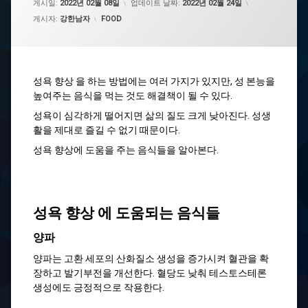
게시일:
2022년 02월 08일
업데이트 날짜:
2022년 02월 24일
카테고리:
게시자:
강한남자
FOOD
성욕 향상 을 하는 방법에는 여러 가지가 있지만, 성 본능을
높여주는 음식을 먹는 것도 해결책이 될 수 있다.
성욕이 심각하게 떨어지면 삶의 질도 크게 낮아진다. 성생
활을 제대로 즐길 수 없기 때문이다.
성욕 향상에 도움을 주는 음식들을 알아본다.
성욕 향상 에 도움되는 음식들
양파
양파는 고환 세포의 산화질소 생성을 증가시켜 혈관을 확
장하고 발기부전을 개선한다. 혈당도 낮춰 테스토스테론
생성에도 긍정적으로 작용한다.​​​