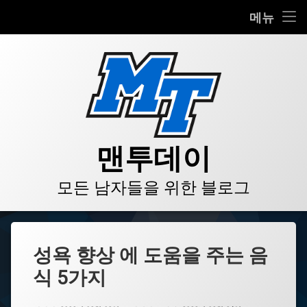
HOME
메뉴
콘
BLOG
텐
츠
VIDEO
로
바
로
GALLERY
가
기
PRODUCT
맨투데이
STORE
모든 남자들을 위한 블로그
LINKS
성욕 향상 에 도움을 주는 음
식 5가지