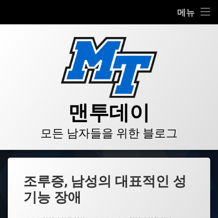
HOME
메뉴
콘
BLOG
텐
츠
VIDEO
로
바
로
GALLERY
가
기
PRODUCT
맨투데이
STORE
모든 남자들을 위한 블로그
LINKS
조루증, 남성의 대표적인 성
기능 장애