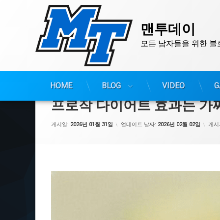
맨투데이
모든 남자들을 위한 블
콘
텐
HOME
BLOG
VIDEO
G
츠
프로작 다이어트 효과는 가
로
바
게시일:
2026년 01월 31일
업데이트 날짜:
2026년 02월 02일
게시
로
가
기