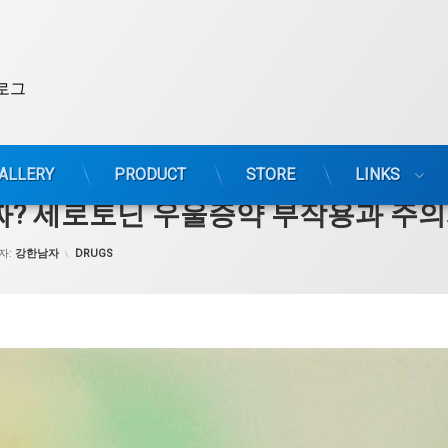
로그
ALLERY
PRODUCT
STORE
LINKS
짜? 세로토닌 우울증약 부작용과 주
카테고리:
자:
강한남자
DRUGS