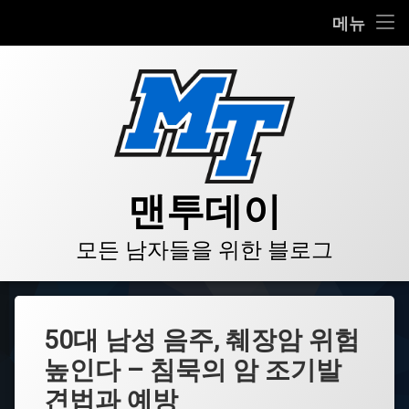
HOME
메뉴
콘
BLOG
텐
츠
VIDEO
로
바
로
GALLERY
가
기
PRODUCT
맨투데이
STORE
모든 남자들을 위한 블로그
LINKS
50대 남성 음주, 췌장암 위험
높인다 – 침묵의 암 조기발
견법과 예방