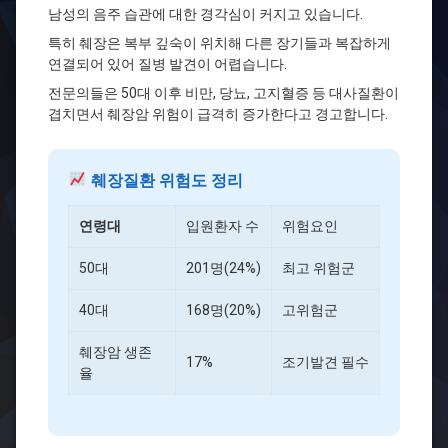
남성의 음주 습관에 대한 경각심이 커지고 있습니다.
특히 췌장은 복부 깊숙이 위치해 다른 장기들과 복잡하게
연결되어 있어 질병 발견이 어렵습니다.
전문의들은 50대 이후 비만, 당뇨, 고지혈증 등 대사질환이
겹치면서 췌장암 위험이 급격히 증가한다고 경고합니다.
췌장질환 위험도 정리
연령대
입원환자 수
위험요인
50대
201명(24%)
최고 위험군
40대
168명(20%)
고위험군
췌장암 생존
17%
조기발견 필수
율