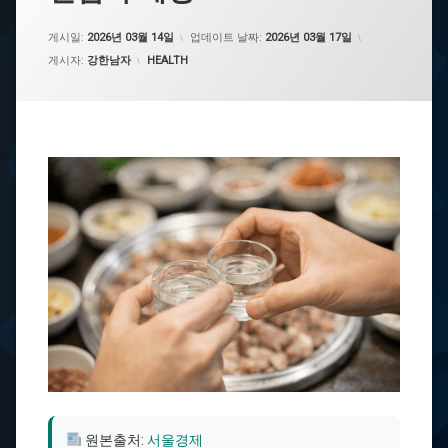
게시일:
2026년 03월 14일
업데이트 날짜:
2026년 03월 17일
카테고리:
게시자:
강한남자
HEALTH
원본출처:
서울경제