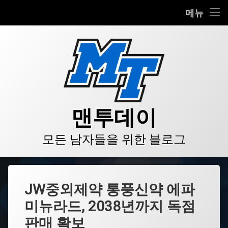
HOME
메뉴
콘
BLOG
텐
츠
VIDEO
로
바
로
GALLERY
가
기
PRODUCT
맨투데이
STORE
모든 남자들을 위한 블로그
LINKS
JW중외제약 통풍신약 에파
미뉴라드, 2038년까지 독점
판매 확보