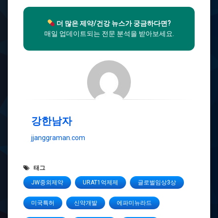
더 많은 제약/건강 뉴스가 궁금하다면?
매일 업데이트되는 전문 분석을 받아보세요.
강한남자
jjanggraman.com
태그
JW중외제약
URAT1억제제
글로벌임상3상
미국특허
신약개발
에파미뉴라드