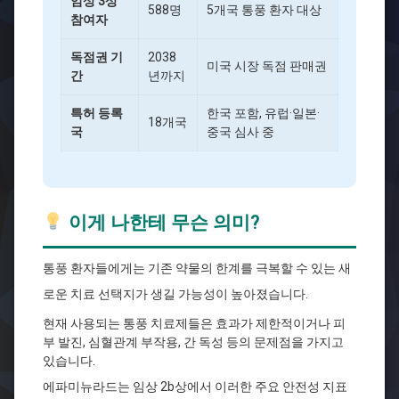
임상 3상
588명
5개국 통풍 환자 대상
참여자
독점권 기
2038
미국 시장 독점 판매권
간
년까지
특허 등록
한국 포함, 유럽·일본·
18개국
국
중국 심사 중
이게 나한테 무슨 의미?
통풍 환자들에게는 기존 약물의 한계를 극복할 수 있는 새
로운 치료 선택지가 생길 가능성이 높아졌습니다.
현재 사용되는 통풍 치료제들은 효과가 제한적이거나 피
부 발진, 심혈관계 부작용, 간 독성 등의 문제점을 가지고
있습니다.
에파미뉴라드는 임상 2b상에서 이러한 주요 안전성 지표