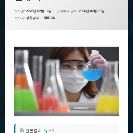
게시일:
2026년 02월 13일
업데이트 날짜:
2026년 02월 19일
카테고리:
게시자:
강한남자
DRUGS
원본출처:
뉴스1