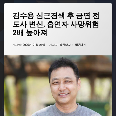
예
방
태
김수용 심근경색 후 금연 전
그
폐
암
도사 변신, 흡연자 사망위험
금
위
연
험
2배 높아져
금
연
업데이트 날짜:
2026년 01월 27일
클
카테고리:
게시일:
2026년 01월 26일
게시자:
강한남자
HEALTH
리
닉
급
성
심
근
경
색
김
수
용
니
코
틴