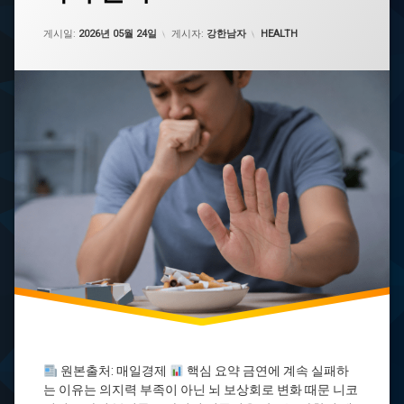
상
업데이트 날짜:
2026년 05월 26일
금
카테고리:
게시일:
2026년 05월 24일
게시자:
강한남자
HEALTH
연
금
연
실
패
금
연
치
료
금
연
클
리
닉
니
코
틴
의
존
원본출처: 매일경제
핵심 요약 금연에 계속 실패하
니
는 이유는 의지력 부족이 아닌 뇌 보상회로 변화 때문 니코