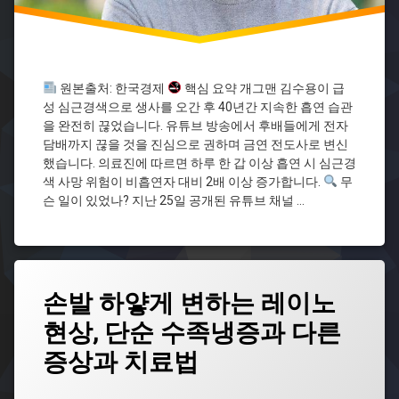
의
존
심
근
경
원본출처: 한국경제
핵심 요약 개그맨 김수용이 급
색
성 심근경색으로 생사를 오간 후 40년간 지속한 흡연 습관
심
을 완전히 끊었습니다. 유튜브 방송에서 후배들에게 전자
혈
담배까지 끊을 것을 진심으로 권하며 금연 전도사로 변신
관
했습니다. 의료진에 따르면 하루 한 갑 이상 흡연 시 심근경
질
색 사망 위험이 비흡연자 대비 2배 이상 증가합니다.
무
환
슨 일이 있었나? 지난 25일 공개된 유튜브 채널 …
재
발
예
방
전
태
손발 하얗게 변하는 레이노
자
그
담
현상, 단순 수족냉증과 다른
겨
배
울
흡
증상과 치료법
건
연
강
위
업데이트 날짜:
2026년 01월 22일
금