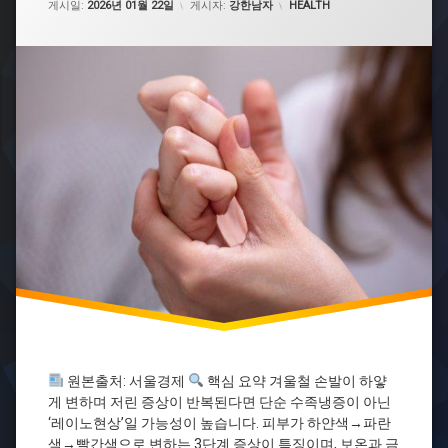
험
카테고리:
게시일:
2026년 01월 22일
게시자:
강한남자
HEALTH
연
레
이
노
증
후
군
레
이
노
현
상
류
마
티
스
내
과
보
원본출처: 서울경제
핵심 요약 겨울철 손발이 하얗
온
게 변하며 저린 증상이 반복된다면 단순 수족냉증이 아닌
관
‘레이노현상’일 가능성이 높습니다. 피부가 하얀색→파란
리
색→빨간색으로 변하는 3단계 증상이 특징이며, 보온과 금