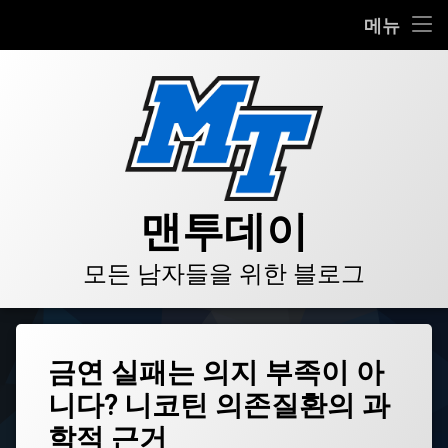
HOME
메뉴
콘
BLOG
텐
츠
VIDEO
로
바
로
GALLERY
가
기
PRODUCT
맨투데이
STORE
모든 남자들을 위한 블로그
LINKS
태
금연 실패는 의지 부족이 아
그
니다? 니코틴 의존질환의 과
금
단
학적 근거
증