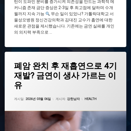
코
틴이 도파민 분비를 증가시켜 의존성을 만드는 과학적 메
틴
커니즘 존재 금단 증상은 2-3일 후 최고점에 달하며 수개
중
월까지 지속 가능
무슨 일이 있었나? 가톨릭대학교 서
독
울성모병원 정신건강의학과 김대진 교수가 흡연에 대한
도
새로운 관점을 제시했습니다. 기존에는 금연 실패를 개인
파
의 의지력 부족으로 …
민
정
신
건
강
태
폐암 완치 후 재흡연으로 4기
그
흡
연
재발? 금연이 생사 가르는 이
간
중
접
독
유
흡
연
업데이트 날짜:
2026년 03월 06일
건
카테고리:
게시일:
2026년 03월 06일
게시자:
강한남자
HEALTH
강
뉴
스
국
가