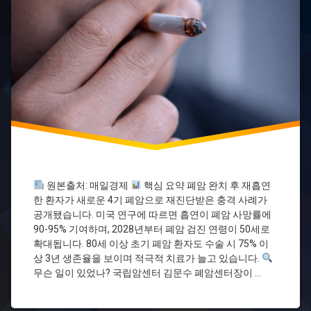
암
검
진
금
연
면
역
항
암
제
폐
암
폐
원본출처: 매일경제
핵심 요약 폐암 완치 후 재흡연
암
검
한 환자가 새로운 4기 폐암으로 재진단받은 충격 사례가
진
공개됐습니다. 미국 연구에 따르면 흡연이 폐암 사망률에
폐
90-95% 기여하며, 2028년부터 폐암 검진 연령이 50세로
암
확대됩니다. 80세 이상 초기 폐암 환자도 수술 시 75% 이
생
상 3년 생존율을 보이며 적극적 치료가 늘고 있습니다.
존
무슨 일이 있었나? 국립암센터 김문수 폐암센터장이 …
율
폐
암