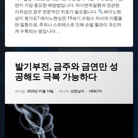
손
연이 가장 중요한 예방법입니다. 자가면역질환과 연관된
발
이차성인 경우 전문적인 치료가 필요합니다.
레이노현
저
상이 뭔가요? 레이노현상은 19세기 프랑스 의사의 이름을
림
딴 질환으로, 추위나 스트레스로 인해 손발 혈관이 과도하
수
게 수축되는 병입니다. …
족
냉
증
자
가
태
면
발기부전, 금주와 금연만 성
그
역
질
공해도 극복 가능하다
금
환
연
혈
금
업데이트 날짜:
2023년 01월 14일
카테고리:
게시일:
2023년 01월 14일
게시자:
강한남자
HEALTH
관
주
수
발
축
기
부
전