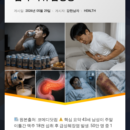
뉴
업데이트 날짜:
2026년 06월 01일
스
카테고리:
게시일:
2026년 05월 29일
게시자:
강한남자
HEALTH
급
성
췌
장
염
복
통
원
인
알
코
올
성
췌
장
염
음
주
습
원본출처: 코메디닷컴
핵심 요약 43세 남성이 주말
관
이틀간 맥주 18캔 섭취 후 급성췌장염 발생. 50만 명 중 1