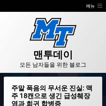
HOME
메뉴
콘
BLOG
텐
츠
VIDEO
로
바
로
GALLERY
가
기
PRODUCT
맨투데이
STORE
모든 남자들을 위한 블로그
LINKS
태
주말 폭음의 무서운 진실: 맥
그
주 18캔으로 생긴 급성췌장
aHUS
건
염과 희귀 합병증
강