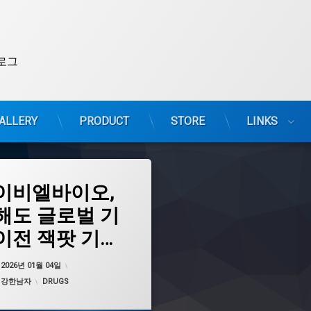
로그
ALLERY
PRODUCT
STORE
LINKS
이비엘바이오,
해도 글로벌 기
이전 잭팟 기대
B
는 이유
업데이트 날짜:
2026년 01월 05일
:
2026년 01월 04일
카테고리:
:
강한남자
DRUGS
벽