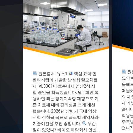
인벤티지랩
마운자로
임상2상
바이오투
장기지속형제형
에이비엘
탈모치료제
일라이릴
원
원본출처: 뉴스1
핵심 요약 인
요약 
벤티지랩이 개발한 남성형 탈모치료
올해도
제 IVL3001이 호주에서 임상2상 시
떠올랐
험 승인을 획득했습니다. 월 1회만 복
의 대
용하면 되는 장기지속형 제형으로 기
제 개
존 치료제 대비 편의성을 크게 개선
습니다
했습니다. 2026년 상반기 국내 임상
작용을
시험 신청을 목표로 글로벌 제약사와
주목받
기술이전을 추진 중입니다.
무슨
었나?
일이 있었나? 바이오 제약회사 인벤