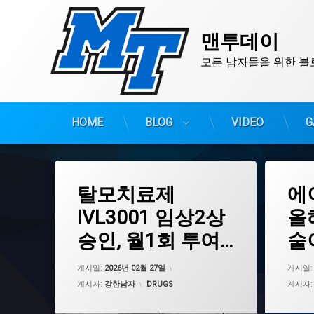
맨투데이
모든 남자들을 위한 블
HOME
BLOG
VIDEO
G
콘
텐
츠
태
태
탈모치료제
에
그
그
로
IVL3001
BBB셔틀
바
IVL3001 임상2상
올
로
글로벌임상
GSK
승인, 월1회 투여
술
가
기술이전
그랩바디
기
로 편의성 혁신
되
남성형탈모
근감소증
업데이트 날짜:
2026년 03월 03일
게시일:
2026년 02월 27일
게시일
대웅제약
기술이전
카테고리:
게시자:
강한남자
DRUGS
게시자
월1회복용
뇌혈관장