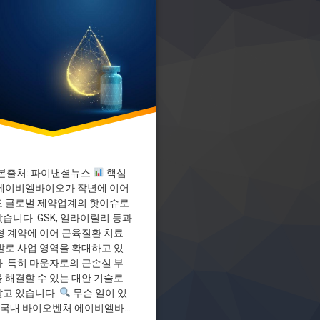
자
바이오
리
본출처: 파이낸셜뉴스
핵심
에이비엘바이오가 작년에 이어
 글로벌 제약업계의 핫이슈로
습니다. GSK, 일라이릴리 등과
형 계약에 이어 근육질환 치료
발로 사업 영역을 확대하고 있
. 특히 마운자로의 근손실 부
 해결할 수 있는 대안 기술로
고 있습니다.
무슨 일이 있
 국내 바이오벤처 에이비엘바