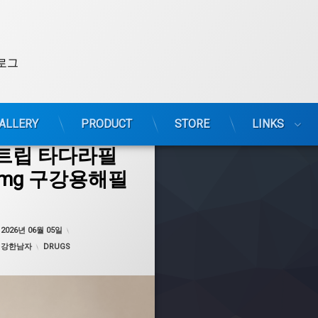
로그
ALLERY
PRODUCT
STORE
LINKS
트립 타다라필
0mg 구강용해필
제제
필름
업데이트 날짜:
2026년 08월 03일
:
2026년 06월 05일
카테고리:
:
강한남자
DRUGS
감
용