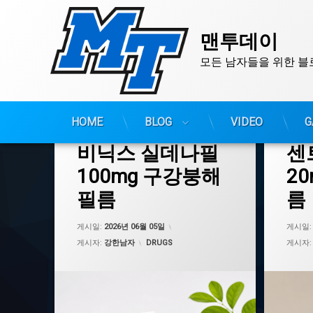
맨투데이
모든 남자들을 위한 블
콘
HOME
BLOG
VIDEO
G
텐
츠
태
태
비닉스 실데나필
센
그
그
로
PDE5억제제
ODF
바
100mg 구강붕해
2
로
건강관리
PDE5억
필름
름
가
구강붕해필름
건강관리
기
구강용해필름
구강용해
업데이트 날짜:
2026년 08월 03일
게시일:
2026년 06월 05일
게시일
남성건강
남성건강
카테고리:
게시자:
강한남자
DRUGS
게시자
남성케어
남성자신
물없이복용
남성케어
발기부전치료제
남성활력
비닉스
물없이복