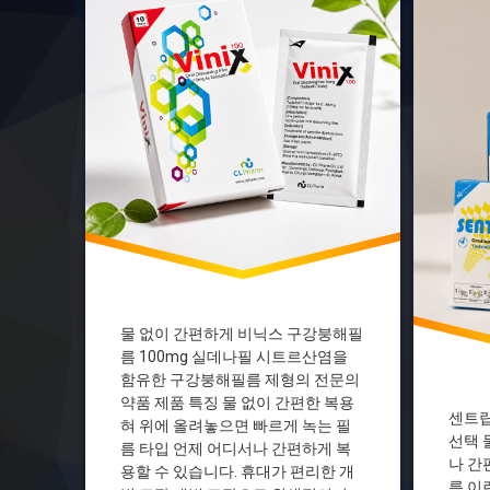
비닉스100mg
발기부전
비닉스구강붕해필름
발기부전
실데나필
성인남성
실데나필100mg
의약품정
씨엘팜
전문의약
의약품정보
타다라필
전문의약품
타다라필1
필름제형
타다라필O
필름형의약품
타다라필
한국의약품
필름형의
휴대간편
휴대간편
물 없이 간편하게 비닉스 구강붕해필
름 100mg 실데나필 시트르산염을
함유한 구강붕해필름 제형의 전문의
약품 제품 특징 물 없이 간편한 복용
센트립
혀 위에 올려놓으면 빠르게 녹는 필
선택 
름 타입 언제 어디서나 간편하게 복
나 간
용할 수 있습니다. 휴대가 편리한 개
름 이