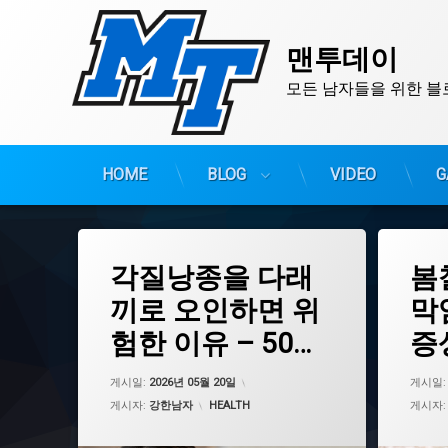
맨투데이
모든 남자들을 위한 블
HOME
BLOG
VIDEO
G
콘
텐
츠
태
태
각질낭종을 다래
봄
그
그
로
각질낭종
건강정보
바
끼로 오인하면 위
막
로
각질낭종치료
꽃가루알
험한 이유 – 50대
증
가
건강의학정보
눈건강
기
남성 부작용 사례
지
눈건강
미세먼지
업데이트 날짜:
2026년 05월 20일
게시일:
2026년 05월 20일
게시일
눈꺼풀혹
봄철눈가
려
카테고리:
게시자:
강한남자
HEALTH
게시자
다래끼구별법
생활습관