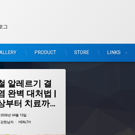
로그
ALLERY
PRODUCT
STORE
LINKS
철 알레르기 결
염 완벽 대처법 |
레르기
상부터 치료까
 약사가 알려드
업데이트 날짜:
2026년 04월 15일
:
2026년 04월 15일
려움
요
카테고리:
:
강한남자
HEALTH
개선