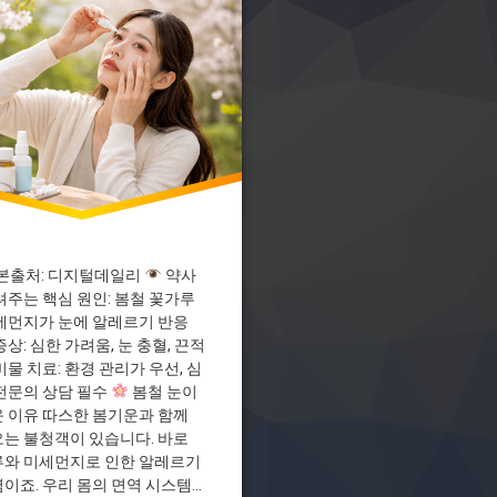
드안약
결막염
본출처: 디지털데일리
약사
려주는 핵심 원인: 봄철 꽃가루
세먼지가 눈에 알레르기 반응
증상: 심한 가려움, 눈 충혈, 끈적
비물 치료: 환경 관리가 우선, 심
전문의 상담 필수
봄철 눈이
 이유 따스한 봄기운과 함께
는 불청객이 있습니다. 바로
와 미세먼지로 인한 알레르기
이죠. 우리 몸의 면역 시스템