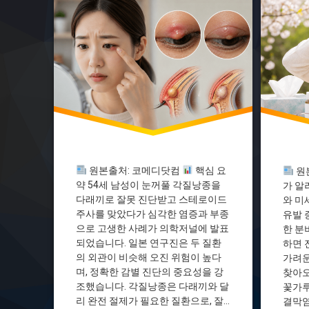
다래끼치료
스테로이
스테로이드부작용
안과질환
안과전문의
알레르기
안과질환
인공눈물
원본출처: 코메디닷컴
핵심 요
원
약 54세 남성이 눈꺼풀 각질낭종을
가 알
다래끼로 잘못 진단받고 스테로이드
와 미
주사를 맞았다가 심각한 염증과 부종
유발 
으로 고생한 사례가 의학저널에 발표
한 분
되었습니다. 일본 연구진은 두 질환
하면 
의 외관이 비슷해 오진 위험이 높다
가려운
며, 정확한 감별 진단의 중요성을 강
찾아오
조했습니다. 각질낭종은 다래끼와 달
꽃가루
리 완전 절제가 필요한 질환으로, 잘
결막염