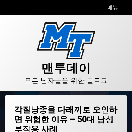
HOME
메뉴
콘
BLOG
텐
츠
VIDEO
로
바
로
GALLERY
가
기
PRODUCT
맨투데이
STORE
모든 남자들을 위한 블로그
LINKS
태
각질낭종을 다래끼로 오인하
그
면 위험한 이유 – 50대 남성
각
질
부작용 사례
낭