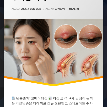
종
업데이트 날짜:
2026년 05월 20일
각
카테고리:
게시일:
2026년 05월 20일
게시자:
강한남자
HEALTH
질
낭
종
치
료
건
강
의
학
정
보
눈
건
강
눈
꺼
풀
혹
다
원본출처: 코메디닷컴
핵심 요약 54세 남성이 눈꺼
래
풀 각질낭종을 다래끼로 잘못 진단받고 스테로이드 주사
끼