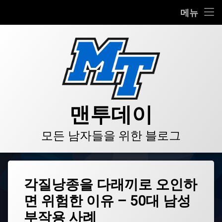
HOME
메뉴
콘
BLOG
텐
츠
VIDEO
로
바
로
GALLERY
가
기
PRODUCT
맨투데이
STORE
모든 남자들을 위한 블로그
LINKS
태
각질낭종을 다래끼로 오인하
그
면 위험한 이유 – 50대 남성
각
질
부작용 사례
낭