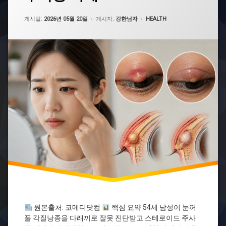
종
업데이트 날짜:
2026년 05월 20일
각
카테고리:
게시일:
2026년 05월 20일
게시자:
강한남자
HEALTH
질
낭
종
치
료
건
강
의
학
정
보
눈
건
강
눈
꺼
풀
혹
다
원본출처: 코메디닷컴
핵심 요약 54세 남성이 눈꺼
래
풀 각질낭종을 다래끼로 잘못 진단받고 스테로이드 주사
끼