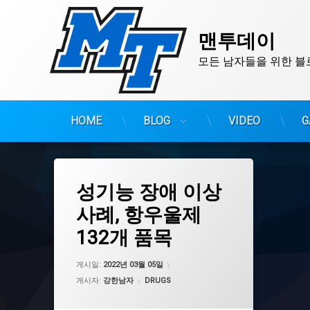
맨투데이
모든 남자들을 위한 블
HOME
BLOG
VIDEO
G
콘
텐
츠
태
성기능 장애 이상
그
로
렉사프로
바
사례, 항우울제
로
발기부전
132개 품목
가
성기능 장애
기
항우울제
업데이트 날짜:
2022년 03월 05일
게시일:
2022년 03월 05일
카테고리:
게시자:
강한남자
DRUGS