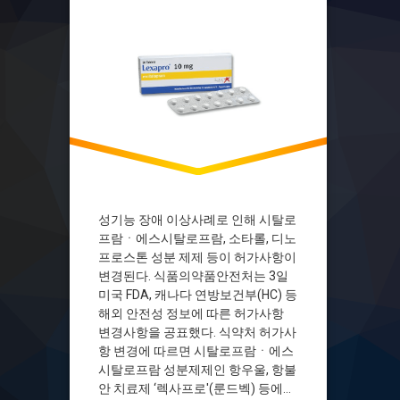
성기능 장애 이상사례로 인해 시탈로
프람ㆍ에스시탈로프람, 소타롤, 디노
프로스톤 성분 제제 등이 허가사항이
변경된다. 식품의약품안전처는 3일
미국 FDA, 캐나다 연방보건부(HC) 등
해외 안전성 정보에 따른 허가사항
변경사항을 공표했다. 식약처 허가사
항 변경에 따르면 시탈로프람ㆍ에스
시탈로프람 성분제제인 항우울, 항불
안 치료제 ‘렉사프로'(룬드벡) 등에서