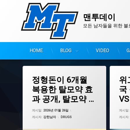
맨투데이
모든 남자들을 위한 블
HOME
BLOG
VIDEO
G
콘
텐
츠
태
태
정형돈이 6개월
위
그
그
로
두타스테리드
FDA승인
바
복용한 탈모약 효
국
로
모발굵기
GLP1
과 공개, 탈모약 복
V
가
미녹시딜
경구용다
기
용시기와 주의사
·
복용기간
근손실예
업데이트 날짜:
2026년 01월 26일
게시일:
2026년 01월 26일
게시일
부작용주의
항
다이어트
카테고리:
게시자:
강한남자
DRUGS
게시자
심혈관질환
먹는위고