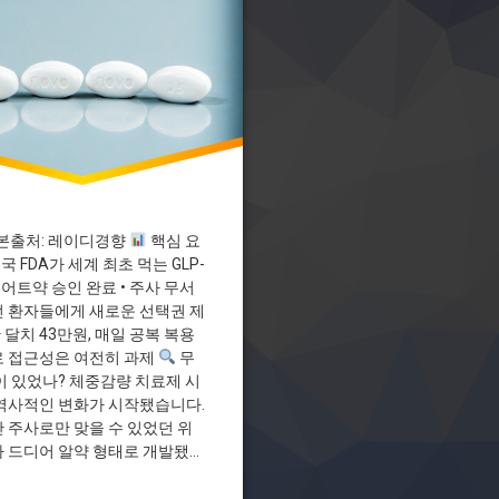
의
제
타이드
본출처: 레이디경향
핵심 요
미국 FDA가 세계 최초 먹는 GLP-
이어트약 승인 완료 • 주사 무서
 환자들에게 새로운 선택권 제
한 달치 43만원, 매일 공복 복용
 접근성은 여전히 과제
무
이 있었나? 체중감량 치료제 시
역사적인 변화가 시작됐습니다.
 주사로만 맞을 수 있었던 위
 드디어 알약 형태로 개발됐거
미국 …