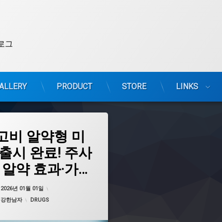
로그
ALLERY
PRODUCT
STORE
LINKS
고비 알약형 미
 출시 완료! 주사
S 알약 효과·가격
이어트약
복용법 총정리
방
업데이트 날짜:
2026년 01월 02일
:
2026년 01월 01일
약
카테고리:
:
강한남자
DRUGS
비