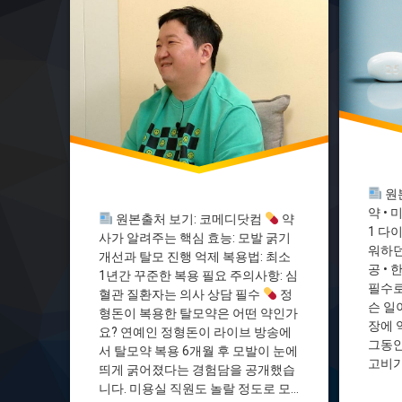
정형돈
부작용주
탈모약
비만치료
탈모억제
세마글루
피나스테리드
체중감량
원
약 • 
원본출처 보기: 코메디닷컴
약
1 다
사가 알려주는 핵심 효능: 모발 굵기
워하던
개선과 탈모 진행 억제 복용법: 최소
공 • 
1년간 꾸준한 복용 필요 주의사항: 심
필수로
혈관 질환자는 의사 상담 필수
정
슨 일
형돈이 복용한 탈모약은 어떤 약인가
장에 
요? 연예인 정형돈이 라이브 방송에
그동안
서 탈모약 복용 6개월 후 모발이 눈에
고비가
띄게 굵어졌다는 경험담을 공개했습
든요. 
니다. 미용실 직원도 놀랄 정도로 모