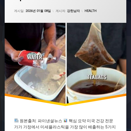
강
업데이트 날짜:
2026년 01월 08일
경
카테고리:
게시일:
2026년 01월 08일
게시자:
강한남자
HEALTH
고
건
강
정
보
뇌
졸
중
뇌
축
적
대
체
재
미
세
플
라
원본출처: 파이낸셜뉴스
핵심 요약 미국 건강 전문
스
틱
가가 가정에서 미세플라스틱을 가장 많이 배출하는 5가지