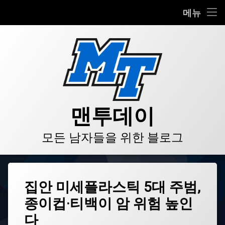
HOME
메뉴
콘
BLOG
텐
츠
VIDEO
로
바
로
GALLERY
가
기
PRODUCT
맨투데이
STORE
모든 남자들을 위한 블로그
LINKS
태
집안 미세플라스틱 5대 주범,
그
종이컵·티백이 암 위험 높인
DNA
손상
다
건