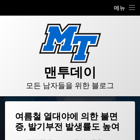
HOME
메뉴
콘
BLOG
텐
츠
VIDEO
로
바
로
GALLERY
가
기
PRODUCT
맨투데이
STORE
모든 남자들을 위한 블로그
LINKS
태
여름철 열대야에 의한 불면
그
증, 발기부전 발생률도 높여
발
기
부
업데이트 날짜:
2024년 07월 15일