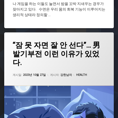
나 게임을 하는 이들도 늘면서 밤을 꼬박 지새우는 경우가
잦아지고 있다. 수면은 우리 몸의 회복 기능이 이루어지는
생리적 상태라 정의할 …
태
“잠 못 자면 잘 안 선다”… 男
그
발기부전 이런 이유가 있었
발
기
다.
부
전
업데이트 날짜:
2023년 10월 27일
발
카테고리:
게시일:
2023년 10월 27일
게시자:
강한남자
HEALTH
기
장
애
불
면
증