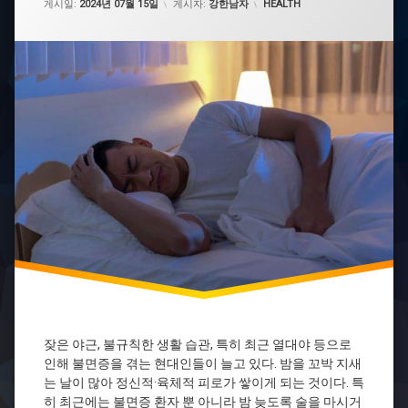
카테고리:
전
게시일:
2024년 07월 15일
게시자:
강한남자
HEALTH
불
면
증
잦은 야근, 불규칙한 생활 습관, 특히 최근 열대야 등으로
인해 불면증을 겪는 현대인들이 늘고 있다. 밤을 꼬박 지새
는 날이 많아 정신적·육체적 피로가 쌓이게 되는 것이다. 특
히 최근에는 불면증 환자 뿐 아니라 밤 늦도록 술을 마시거