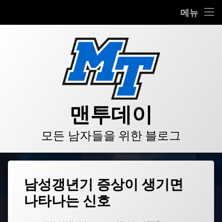
HOME
메뉴
콘
BLOG
텐
츠
VIDEO
로
바
로
GALLERY
가
기
PRODUCT
맨투데이
STORE
모든 남자들을 위한 블로그
LINKS
태
남성갱년기 증상이 생기면
그
나타나는 신호
남
성
갱
업데이트 날짜:
2022년 09월 14일