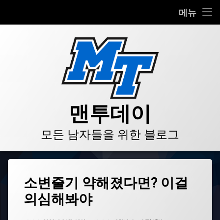
HOME
메뉴
콘
BLOG
텐
츠
VIDEO
로
바
로
GALLERY
가
기
PRODUCT
맨투데이
STORE
모든 남자들을 위한 블로그
LINKS
태
소변줄기 약해졌다면? 이걸
그
의심해봐야
급
성
요
업데이트 날짜:
2022년 02월 20일