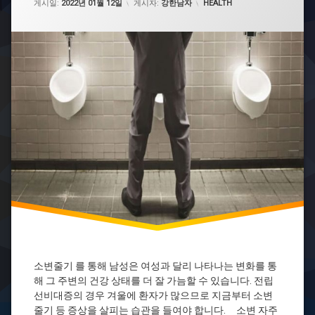
카테고리:
폐
게시일:
2022년 01월 12일
게시자:
강한남자
HEALTH
소
변
줄
기
전
립
선
비
대
증
전
립
선
염
전
립
선
질
소변줄기 를 통해 남성은 여성과 달리 나타나는 변화를 통
환
해 그 주변의 건강 상태를 더 잘 가늠할 수 있습니다. 전립
선비대증의 경우 겨울에 환자가 많으므로 지금부터 소변
줄기 등 증상을 살피는 습관을 들여야 합니다. 소변 자주