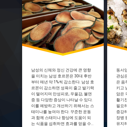
남성의 신체와 정신 건강에 큰 영향
동서양
을 미치는 남성 호르몬은 30대 후반
관심은
부터 매년 약 1%씩 감소한다. 남성 호
은 음
르몬이 감소하면 성욕이 줄고 발기력
키고 
이 떨어지며 만성피로, 우울감, 불면
암은 
증 등 다양한 증상이 나타날 수 있다.
활기찬
이를 예방하고 개선하기 위해서는 스
필요하
태미나를 높여야 한다. 꾸준한 운동
증강하
과 함께 스태미나 향상에 도움이 되
장병 
는 식품을 섭취하면 효과를 얻을 수
유지하