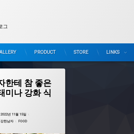
로그
ALLERY
PRODUCT
STORE
LINKS
자한테 참 좋은
태미나 강화 식
업데이트 날짜:
2022년 11월 15일
:
2022년 11월 15일
카테고리:
:
강한남자
FOOD