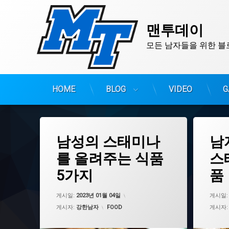
맨투데이
모든 남자들을 위한 블
HOME
BLOG
VIDEO
G
콘
텐
츠
태
태
남성의 스태미나
남
그
그
로
스태미나
스태미나
바
를 올려주는 식품
스
로
스태미나 식품
5가지
품
가
자양강장제
기
정력제
업데이트 날짜:
2023년 01월 04일
게시일:
2023년 01월 04일
게시일
카테고리:
게시자:
강한남자
FOOD
게시자