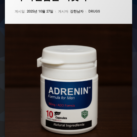
정
업데이트 날짜:
2025년 11월 25일
력
카테고리:
게시일:
2025년 10월 27일
게시자:
강한남자
DRUGS
제
발
기
부
전
치
료
제
아
드
레
닌
아
드
레
닌
복
용
법
아
드