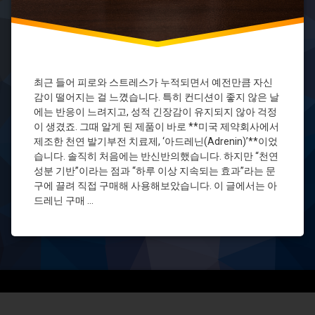
레
닌
효
능
아
드
최근 들어 피로와 스트레스가 누적되면서 예전만큼 자신
레
감이 떨어지는 걸 느꼈습니다. 특히 컨디션이 좋지 않은 날
닌
에는 반응이 느려지고, 성적 긴장감이 유지되지 않아 걱정
후
이 생겼죠. 그때 알게 된 제품이 바로 **미국 제약회사에서
기
제조한 천연 발기부전 치료제, ‘아드레닌(Adrenin)’**이었
천
습니다. 솔직히 처음에는 반신반의했습니다. 하지만 “천연
연
성분 기반”이라는 점과 “하루 이상 지속되는 효과”라는 문
성
분
구에 끌려 직접 구매해 사용해보았습니다. 이 글에서는 아
발
드레닌 구매 …
기
제