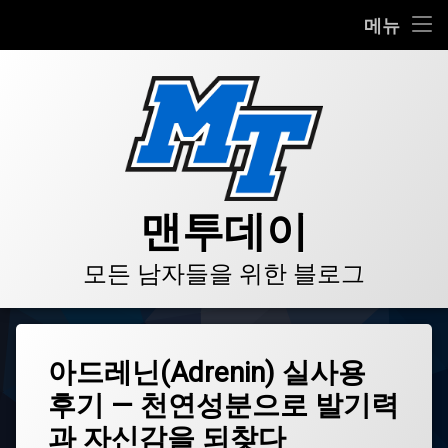
HOME
메뉴
콘
BLOG
텐
츠
VIDEO
로
바
로
GALLERY
가
기
PRODUCT
맨투데이
STORE
모든 남자들을 위한 블로그
LINKS
태
아드레닌(Adrenin) 실사용
그
후기 — 천연성분으로 발기력
Adrenin
남
과 자신감을 되찾다
성