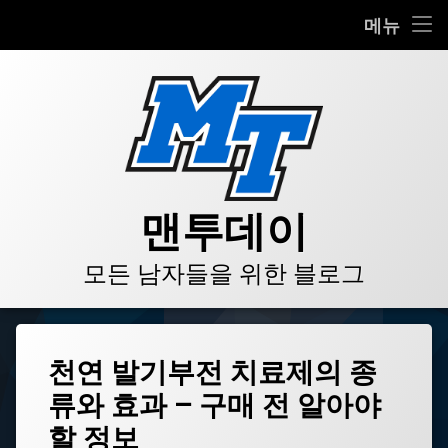
HOME
메뉴
콘
BLOG
텐
츠
VIDEO
로
바
로
GALLERY
가
기
PRODUCT
맨투데이
STORE
모든 남자들을 위한 블로그
LINKS
태
천연 발기부전 치료제의 종
그
류와 효과 – 구매 전 알아야
남
성
할 정보
건