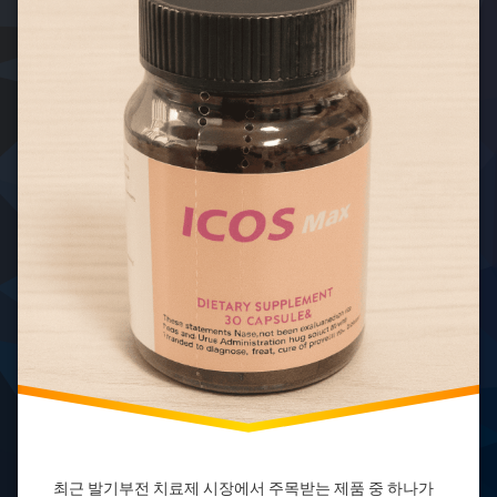
맥
스
아
이
코
스
맥
스
가
격
아
이
코
스
맥
스
부
작
용
아
이
코
스
최근 발기부전 치료제 시장에서 주목받는 제품 중 하나가