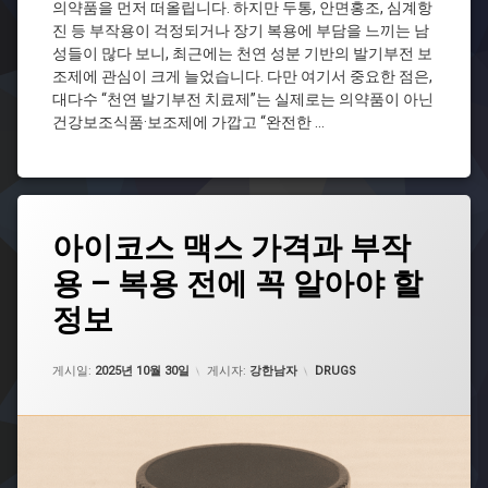
이
의약품을 먼저 떠올립니다. 하지만 두통, 안면홍조, 심계항
코
진 등 부작용이 걱정되거나 장기 복용에 부담을 느끼는 남
스
성들이 많다 보니, 최근에는 천연 성분 기반의 발기부전 보
맥
조제에 관심이 크게 늘었습니다. 다만 여기서 중요한 점은,
스
대다수 “천연 발기부전 치료제”는 실제로는 의약품이 아닌
울
건강보조식품·보조제에 가깝고 “완전한 …
트
라
킹
콩
천
태
연
아이코스 맥스 가격과 부작
그
발
기
용 – 복용 전에 꼭 알아야 할
발
부
기
정보
전
부
치
전
료
치
업데이트 날짜:
2025년 11월 25일
카테고리:
제
게시일:
2025년 10월 30일
게시자:
강한남자
DRUGS
료
제
해
포
아
쿠
이
코
스