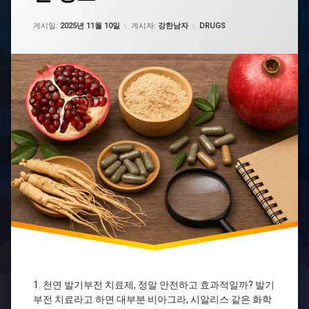
강
업데이트 날짜:
2025년 11월 25일
남
카테고리:
게시일:
2025년 11월 10일
게시자:
강한남자
DRUGS
성
정
력
발
기
부
전
성
기
능
개
선
신
기
환
아
드
레
닌
1. 천연 발기부전 치료제, 정말 안전하고 효과적일까? 발기
아
부전 치료라고 하면 대부분 비아그라, 시알리스 같은 화학