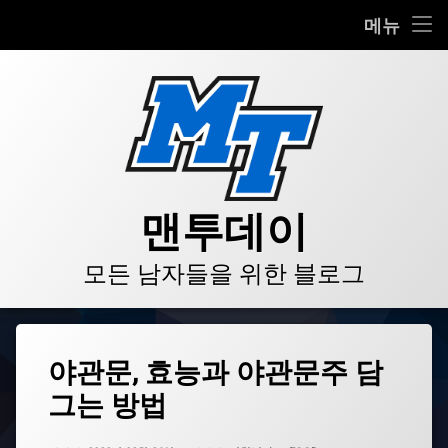
HOME
메뉴
콘
BLOG
텐
츠
VIDEO
로
바
로
GALLERY
가
기
PRODUCT
맨투데이
STORE
모든 남자들을 위한 블로그
LINKS
태
야관문, 효능과 야관문주 담
그
그는 방법
발
기
부
업데이트 날짜:
2022년 02월 26일