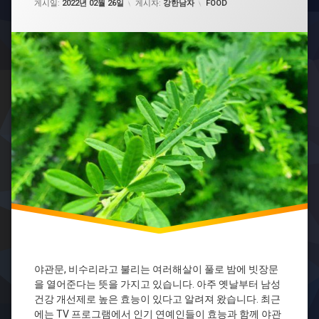
카테고리:
전
게시일:
2022년 02월 26일
게시자:
강한남자
FOOD
발
기
부
전
치
료
제
야
관
문
야
관
문
주
정
력
제
야관문, 비수리라고 불리는 여러해살이 풀로 밤에 빗장문
을 열어준다는 뜻을 가지고 있습니다. 아주 옛날부터 남성
건강 개선제로 높은 효능이 있다고 알려져 왔습니다. 최근
에는 TV 프로그램에서 인기 연예인들이 효능과 함께 야관