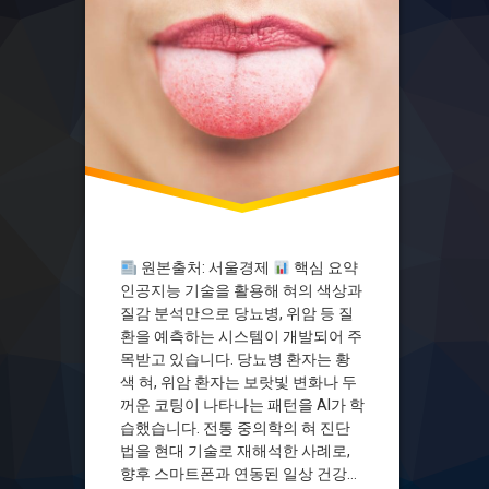
머신러닝
바이오헬스
빈혈
스마트폰진단
스마트헬스
예방의학
위암
의료AI
의료기기승인
의료기술
원본출처: 서울경제
핵심 요약
인공지능
인공지능 기술을 활용해 혀의 색상과
질감 분석만으로 당뇨병, 위암 등 질
임상검증
환을 예측하는 시스템이 개발되어 주
전통의학
목받고 있습니다. 당뇨병 환자는 황
조기진단
색 혀, 위암 환자는 보랏빛 변화나 두
중의학
꺼운 코팅이 나타나는 패턴을 AI가 학
습했습니다. 전통 중의학의 혀 진단
질병예측
법을 현대 기술로 재해석한 사례로,
헬스테크
향후 스마트폰과 연동된 일상 건강관
혀색깔