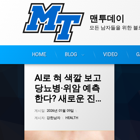
맨투데이
모든 남자들을 위한 블
HOME
BLOG
VIDEO
G
콘
텐
츠
태
AI로 혀 색깔 보고
그
로
AI의료
바
당뇨병·위암 예측
로
건강검진
한다? 새로운 진단
가
건강관리앱
기
기술의 가능성과
건강예측
업데이트 날짜:
2026년 01월 09일
게시일:
2026년 01월 09일
구강건강
한계
카테고리:
게시자:
강한남자
HEALTH
당뇨병
디지털헬스케어