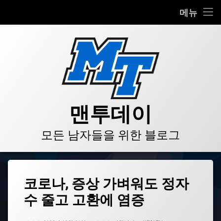
HOME
메뉴
콘
BLOG
텐
츠
VIDEO
로
바
로
GALLERY
가
기
PRODUCT
맨투데이
STORE
모든 남자들을 위한 블로그
LINKS
태
코로나, 증상 가벼워도 정자
그
수 줄고 고환에 염증
생
식
기
업데이트 날짜:
2022년 02월 24일