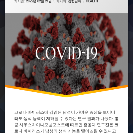
카테고리:
능
게시일:
2022년 02월 21일
게시자:
강한남자
HEALTH
저
하
코
로
나
코
로
나
바
이
러
스
코로나 바이러스에 감염된 남성이 가벼운 증상을 보이더
라도 생식 능력이 저하될 수 있다는 연구 결과가 나왔다. 홍
콩 사우스차이나모닝포스트에 따르면 홍콩대 연구진은 코
로나 바이러스가 남성의 생식 기능을 떨어뜨릴 수 있다고