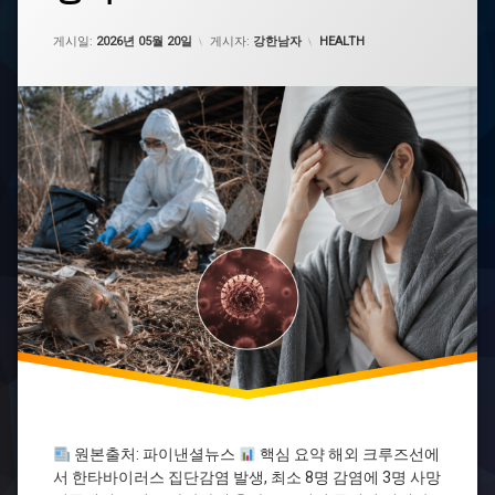
뉴
스
업데이트 날짜:
2026년 05월 21일
카테고리:
게시일:
2026년 05월 20일
게시자:
강한남자
HEALTH
건
강
주
의
보
남
미
여
행
주
의
바
이
러
스
감
염
안
데
원본출처: 파이낸셜뉴스
핵심 요약 해외 크루즈선에
스
서 한타바이러스 집단감염 발생, 최소 8명 감염에 3명 사망
바