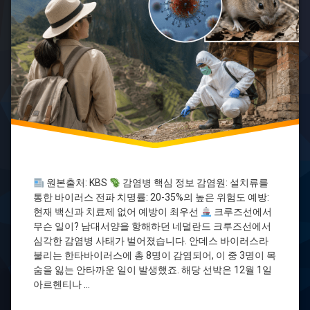
치
흡
류
기
감
질
염
환
안
데
스
바
이
러
스
여
행
주
원본출처: KBS
감염병 핵심 정보 감염원: 설치류를
의
통한 바이러스 전파 치명률: 20-35%의 높은 위험도 예방:
사
항
현재 백신과 치료제 없어 예방이 최우선
크루즈선에서
무슨 일이? 남대서양을 항해하던 네덜란드 크루즈선에서
질
심각한 감염병 사태가 벌어졌습니다. 안데스 바이러스라
병
예
불리는 한타바이러스에 총 8명이 감염되어, 이 중 3명이 목
방
숨을 잃는 안타까운 일이 발생했죠. 해당 선박은 12월 1일
크
아르헨티나 …
루
즈