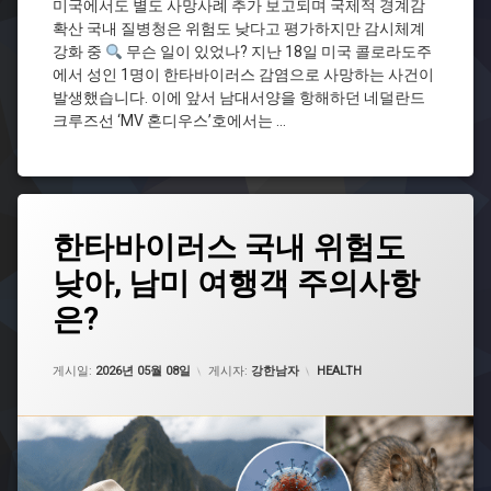
이
미국에서도 별도 사망사례 추가 보고되며 국제적 경계감
러
확산 국내 질병청은 위험도 낮다고 평가하지만 감시체계
스
강화 중
무슨 일이 있었나? 지난 18일 미국 콜로라도주
질
에서 성인 1명이 한타바이러스 감염으로 사망하는 사건이
병
발생했습니다. 이에 앞서 남대서양을 항해하던 네덜란드
청
크루즈선 ‘MV 혼디우스’호에서는 …
크
루
즈
감
염
태
한타바이러스 국내 위험도
그
한
타
낮아, 남미 여행객 주의사항
감
바
염
이
은?
병
러
남
스
업데이트 날짜:
2026년 05월 11일
미
카테고리:
게시일:
2026년 05월 08일
게시자:
강한남자
HEALTH
해
여
외
행
감
주
염
의
병
설
호