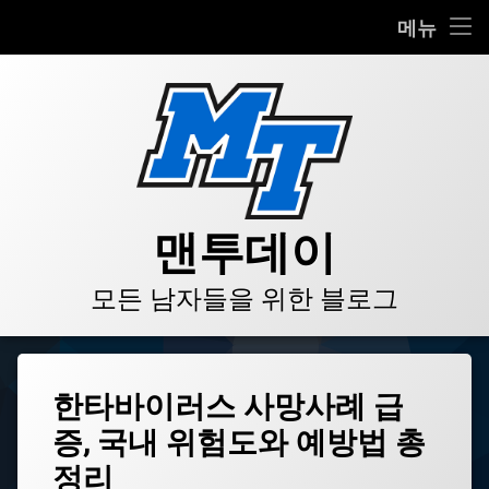
HOME
메뉴
콘
BLOG
텐
츠
VIDEO
로
바
로
GALLERY
가
기
PRODUCT
맨투데이
STORE
모든 남자들을 위한 블로그
LINKS
태
한타바이러스 사망사례 급
그
증, 국내 위험도와 예방법 총
감
염
정리
병