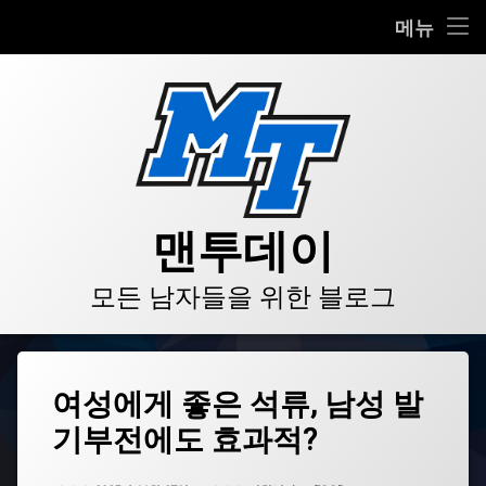
HOME
메뉴
콘
BLOG
텐
츠
VIDEO
로
바
로
GALLERY
가
기
PRODUCT
맨투데이
STORE
모든 남자들을 위한 블로그
LINKS
태
여성에게 좋은 석류, 남성 발
그
기부전에도 효과적?
남
성
건
업데이트 날짜:
2025년 11월 07일