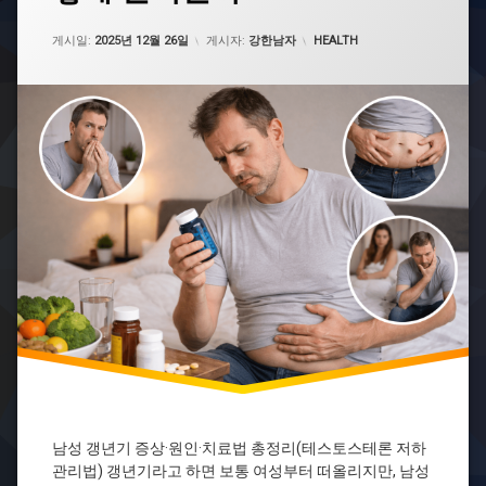
갱
업데이트 날짜:
2025년 12월 26일
년
카테고리:
게시일:
2025년 12월 26일
게시자:
강한남자
HEALTH
기
예
방
갱
년
기
증
상
남
성
갱
년
기
남
성
호
르
몬
남
남성 갱년기 증상·원인·치료법 총정리(테스토스테론 저하
성
관리법) 갱년기라고 하면 보통 여성부터 떠올리지만, 남성
호