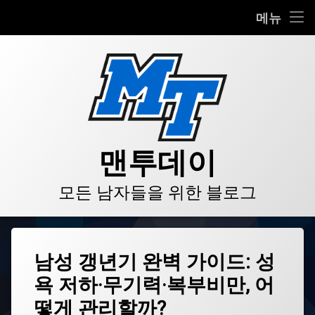
HOME
메뉴
콘
BLOG
텐
츠
VIDEO
로
바
로
GALLERY
가
기
PRODUCT
맨투데이
STORE
모든 남자들을 위한 블로그
LINKS
태
남성 갱년기 완벽 가이드: 성
그
욕 저하·무기력·복부비만, 어
TRT
치
떻게 관리할까?
료