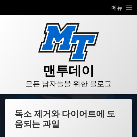
HOME
메뉴
콘
BLOG
텐
츠
VIDEO
로
바
로
GALLERY
가
기
PRODUCT
맨투데이
STORE
모든 남자들을 위한 블로그
LINKS
독소 제거와 다이어트에 도
움되는 과일