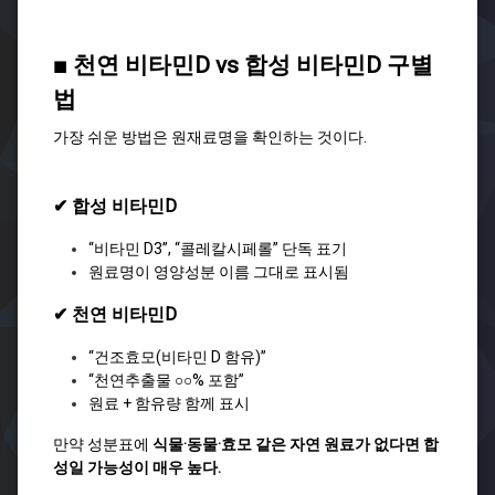
■ 천연 비타민D vs 합성 비타민D 구별
법
가장 쉬운 방법은 원재료명을 확인하는 것이다.
✔ 합성 비타민D
“비타민 D3”, “콜레칼시페롤” 단독 표기
원료명이 영양성분 이름 그대로 표시됨
✔ 천연 비타민D
“건조효모(비타민 D 함유)”
“천연추출물 ○○% 포함”
원료 + 함유량 함께 표시
만약 성분표에
식물·동물·효모 같은 자연 원료가 없다면 합
성일 가능성이 매우 높다.