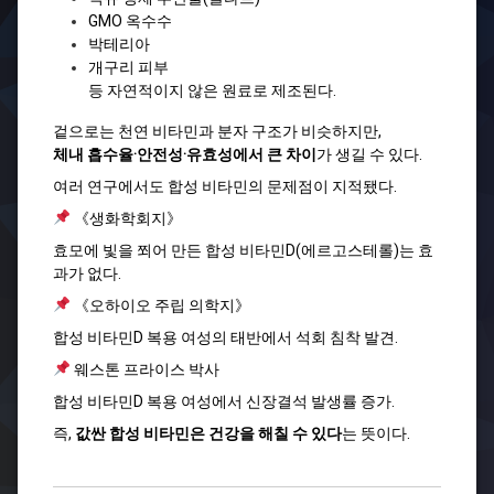
GMO 옥수수
박테리아
개구리 피부
등 자연적이지 않은 원료로 제조된다.
겉으로는 천연 비타민과 분자 구조가 비슷하지만,
체내 흡수율·안전성·유효성에서 큰 차이
가 생길 수 있다.
여러 연구에서도 합성 비타민의 문제점이 지적됐다.
《생화학회지》
효모에 빛을 쬐어 만든 합성 비타민D(에르고스테롤)는 효
과가 없다.
《오하이오 주립 의학지》
합성 비타민D 복용 여성의 태반에서 석회 침착 발견.
웨스톤 프라이스 박사
합성 비타민D 복용 여성에서 신장결석 발생률 증가.
즉,
값싼 합성 비타민은 건강을 해칠 수 있다
는 뜻이다.