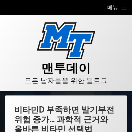
HOME
메뉴
콘
BLOG
텐
츠
VIDEO
로
바
로
GALLERY
가
기
PRODUCT
맨투데이
STORE
모든 남자들을 위한 블로그
LINKS
비타민D 부족하면 발기부전
위험 증가… 과학적 근거와
올바른 비타민 선택법