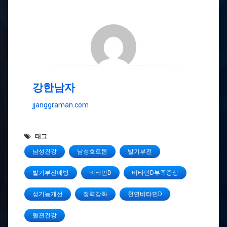
강한남자
jjanggraman.com
태그
남성건강
남성호르몬
발기부전
발기부전예방
비타민D
비타민D부족증상
성기능개선
정력강화
천연비타민D
혈관건강