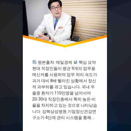
멘탈케어
번아웃
불안장애
사내상담실
세로토닌
스크리닝
스트레스
신체화증상
원본출처: 매일경제
핵심 요약
심케어3.0
현대 직장인들이 평균 9개의 업무용
메신저를 사용하며 업무 처리 속도가
약물치료
과거 대비 8배 빨라진 상황에서 정신
업무메신저
적 과부하를 겪고 있습니다. 국내 우
우울증
울증 환자가 110만명을 넘어서며
자살예방
20-30대 직장인층에서 특히 높은 비
전상원
율을 차지하고 있는 것으로 나타났습
니다. 강북삼성병원 기업정신건강연
정신건강관리
구소가 4단계 관리 시스템을 통해 직
정신적과부하
장인 정신건강 케어의 새로운 모델을
조직문화
제시하고 있습니다.
직장인 정신