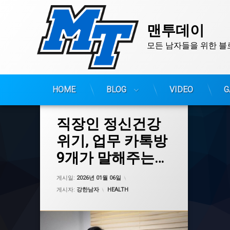
맨투데이
모든 남자들을 위한 블
HOME
BLOG
VIDEO
G
콘
텐
츠
태
직장인 정신건강
그
로
2030직장인
바
위기, 업무 카톡방
로
가면우울증
9개가 말해주는
가
강북삼성병원
기
현실과 대처법
개인정보보호
업데이트 날짜:
2026년 01월 07일
게시일:
2026년 01월 06일
공황장애
카테고리:
게시자:
강한남자
HEALTH
기업정신건강연구소
디지털과부하
마음몬케어